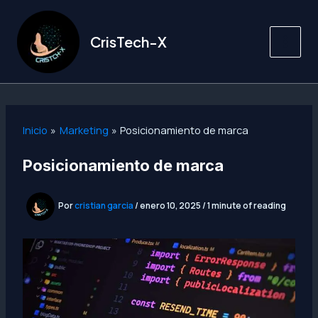
Ir
al
CrisTech-X
contenido
Inicio
Marketing
Posicionamiento de marca
Posicionamiento de marca
Por
cristian garcia
/
enero 10, 2025
/
1 minute of reading